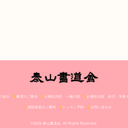
フ紹介
教室のご案内
お稽古内容 一般の部
お稽古内容 幼児・学童
講師派遣のご案内
レッスン予約
お問い合わせ
©2026
泰山書道会
. All Rights Reserved.