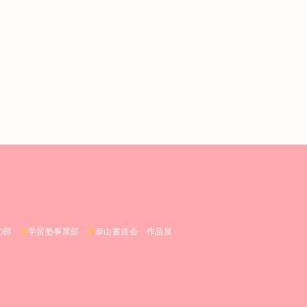
の部
学習塾事業部
泰山書道会 作品展